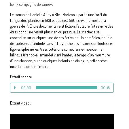
lien > compagnie du samovar
Le roman de Danielle Auby « Bleu Horizon » part d’une forêt du
Languedoc, plantée en 1931 et dédiée à 560 écrivains morts à la
guerre de 14. Entre documentaire et fiction, l’auteure fait revivre des
êtres dont il ne restait plus rien ou presque. Le spectacle se
concentre sur quelques-uns de ces écrivains. Un comédien, double
de l’auteure, déambule dans le labyrinthe des histoires de toutes ces
figures éphémères. A ses côtés une comédienne-musicienne
bilingue (franco-allemande) vient hanter, le temps d’un murmure,
d’une chanson, ou de quelques instants de dialogue, cette scène
incertaine de la mémoire.
Extrait sonore
00:00
00:48
Extrait vidéo :