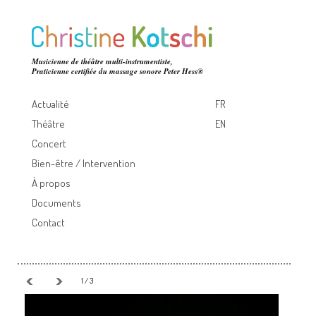
Musicienne de théâtre multi-instrumentiste,
Praticienne certifiée du massage sonore Peter Hess®
Actualité
FR
Théâtre
EN
Concert
Bien-être / Intervention
À propos
Documents
Contact
1 / 3