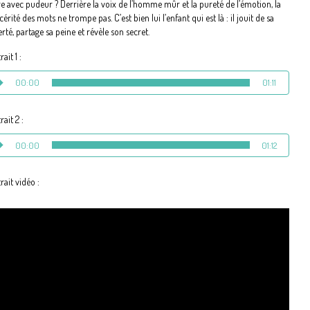
re avec pudeur ? Derrière la voix de l’homme mûr et la pureté de l’émotion, la
cérité des mots ne trompe pas. C’est bien lui l’enfant qui est là : il jouit de sa
erté, partage sa peine et révèle son secret.
rait 1 :
00:00
01:11
rait 2 :
00:00
01:12
rait vidéo :