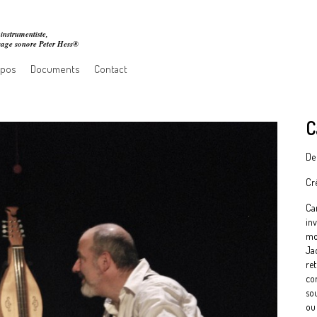
instrumentiste,
ssage sonore Peter Hess®
opos
Documents
Contact
C
De
Cré
Ca
inv
mom
Ja
ret
co
sou
ou 