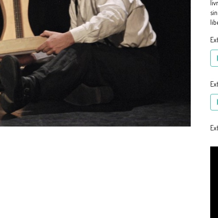
liv
sin
lib
Ext
Ext
Ext