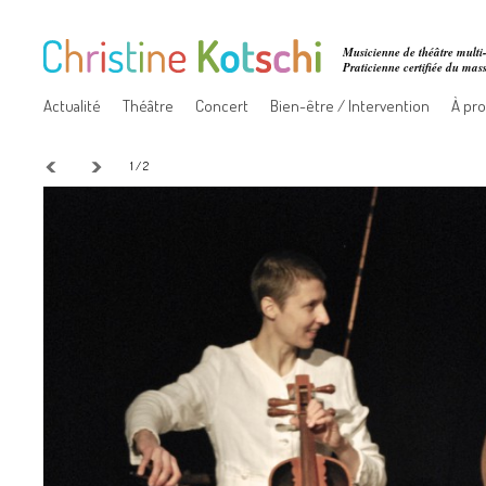
Musicienne de théâtre multi-
Praticienne certifiée du ma
Actualité
Théâtre
Concert
Bien-être / Intervention
À pr
1 / 2