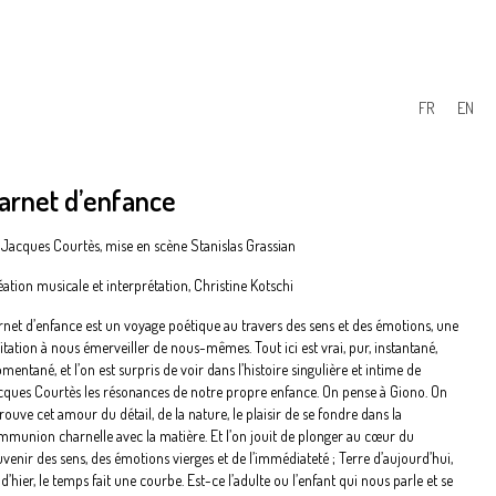
FR
EN
arnet d’enfance
 Jacques Courtès, mise en scène Stanislas Grassian
ation musicale et interprétation, Christine Kotschi
rnet d’enfance est un voyage poétique au travers des sens et des émotions, une
itation à nous émerveiller de nous-mêmes. Tout ici est vrai, pur, instantané,
entané, et l’on est surpris de voir dans l’histoire singulière et intime de
cques Courtès les résonances de notre propre enfance. On pense à Giono. On
rouve cet amour du détail, de la nature, le plaisir de se fondre dans la
mmunion charnelle avec la matière. Et l’on jouit de plonger au cœur du
venir des sens, des émotions vierges et de l’immédiateté ; Terre d’aujourd’hui,
d’hier, le temps fait une courbe. Est-ce l’adulte ou l’enfant qui nous parle et se