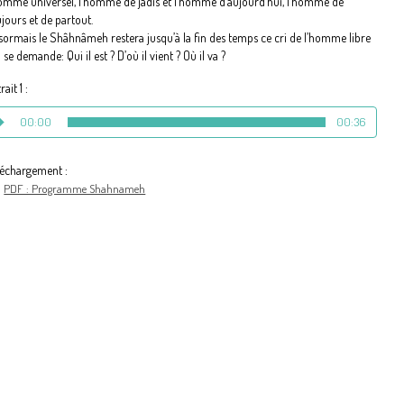
homme universel, l’homme de jadis et l’homme d’aujourd’hui, l’homme de
jours et de partout.
sormais le Shâhnâmeh restera jusqu’à la fin des temps ce cri de l’homme libre
 se demande: Qui il est ? D’où il vient ? Où il va ?
rait 1 :
00:00
00:36
léchargement :
PDF : Programme Shahnameh