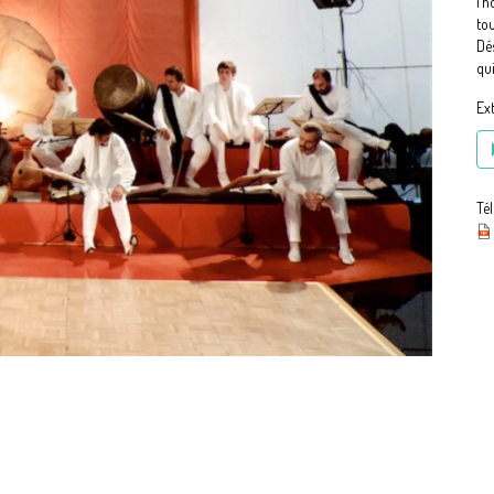
l’
tou
Dé
qui
Ext
Té