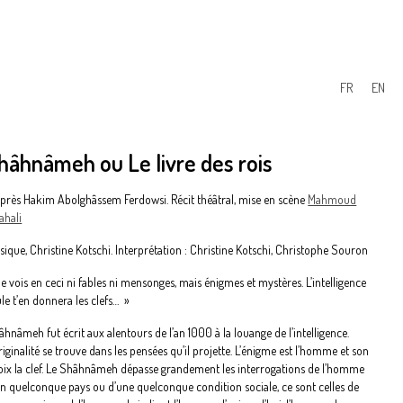
FR
EN
hâhnâmeh ou Le livre des rois
après Hakim Abolghâssem Ferdowsi. Récit théâtral, mise en scène
Mahmoud
ahali
sique, Christine Kotschi. Interprétation : Christine Kotschi, Christophe Souron
e vois en ceci ni fables ni mensonges, mais énigmes et mystères. L’intelligence
le t’en donnera les clefs… »
hnâmeh fut écrit aux alentours de l’an 1000 à la louange de l’intelligence.
riginalité se trouve dans les pensées qu’il projette. L’énigme est l’homme et son
oix la clef. Le Shâhnâmeh dépasse grandement les interrogations de l’homme
un quelconque pays ou d’une quelconque condition sociale, ce sont celles de