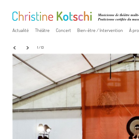
Musicienne de théâtre multi-
Praticienne certifiée du ma
Actualité
Théâtre
Concert
Bien-être / Intervention
À pr
1 / 13