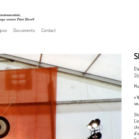
instrumentiste,
ssage sonore Peter Hess®
opos
Documents
Contact
S
D’
Sh
Mu
« N
seu
Shâ
L’o
ch
d’