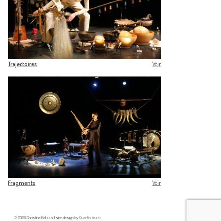
...
Trajectoires
Voir
Fragments
2005
Récital instrumental, recueil de musiques de scène.
...
Fragments
Voir
© 2026 Christine Kotschi | site design by
Quentin Aurat