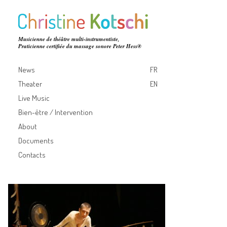
Musicienne de théâtre multi-instrumentiste,
Praticienne certifiée du massage sonore Peter Hess®
News
FR
Theater
EN
Live Music
Bien-être / Intervention
About
Documents
Contacts
Trajectoires
2015
Poésie instrumentale de et par Christine Kotschi