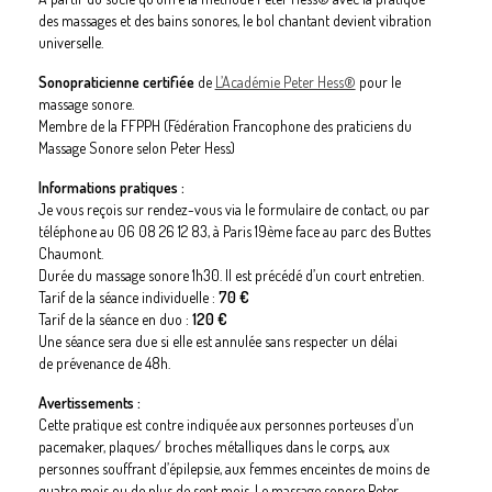
des massages et des bains sonores, le bol chantant devient vibration
universelle.
Sonopraticienne certifiée
de
L’Académie Peter Hess®
pour le
massage sonore.
Membre de la FFPPH (Fédération Francophone des praticiens du
Massage Sonore selon Peter Hess)
Informations pratiques :
Je vous reçois sur rendez-vous via le formulaire de contact, ou par
téléphone au 06 08 26 12 83, à Paris 19
ème
face au parc des Buttes
Chaumont.
Durée du massage sonore 1h30. Il est précédé d’un court entretien.
Tarif de la séance individuelle :
70 €
Tarif de la séance en duo :
120 €
Une séance sera due si elle est annulée sans respecter un délai
de prévenance de 48h.
Avertissements :
Cette pratique est contre indiquée aux personnes porteuses d’un
pacemaker, plaques/ broches métalliques dans le corps
,
aux
personnes souffrant d’épilepsie, aux femmes enceintes de moins de
quatre mois ou de plus de sept mois. Le massage sonore
Peter