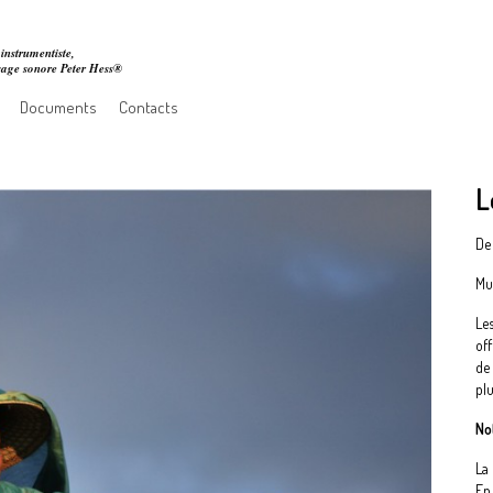
instrumentiste,
ssage sonore Peter Hess®
Documents
Contacts
L
De
Mu
Les
of
de
pl
No
La 
En 