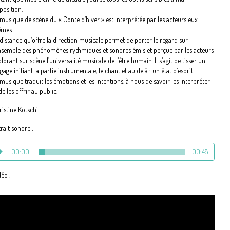
position.
 musique de scène du « Conte d’hiver » est interprétée par les acteurs eux
mes.
 distance qu’offre la direction musicale permet de porter le regard sur
ensemble des phénomènes rythmiques et sonores émis et perçue par les acteurs
lorant sur scène l’universalité musicale de l’être humain. Il s’agit de tisser un
gage initiant la partie instrumentale, le chant et au delà : un état d’esprit.
musique traduit les émotions et les intentions, à nous de savoir les interpréter
de les offrir au public.
ristine Kotschi
rait sonore :
00:00
00:48
déo :