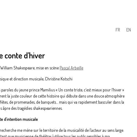
FR
EN
e conte d’hiver
 William Shakespeare, mise en scène
Pascal Arbeille
sique et direction musicale, Christine Kotschi
 paroles du jeune prince Mamilius « Un conte triste, c’est mieux pour l’hiver »
frent la juste couleur de cette histoire qui débute dans une douce atmosphère
 fêtes, de promenades, de banquets… mais qui va rapidement basculer dans la
us âpre des tragédies shakespeariennes.
te d’intention musicale
recherche me mène sur le territoire de la musicalité de l’acteur au sens large.
tant que musicienne de théâtre j’utilise tous les outils sensibles à ma