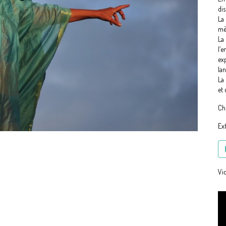
dis
La
mê
La
l’
exp
lan
La 
et 
Ch
Ext
Vi