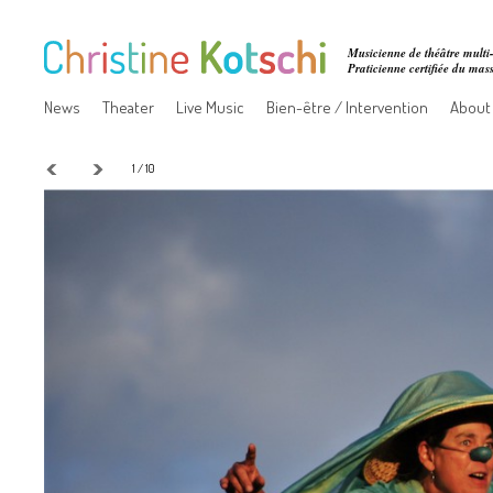
Musicienne de théâtre multi-
Praticienne certifiée du ma
News
Theater
Live Music
Bien-être / Intervention
About
1 / 10