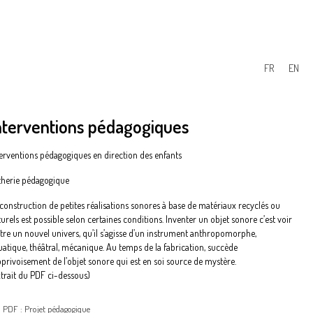
FR
EN
nterventions pédagogiques
terventions pédagogiques en direction des enfants
therie pédagogique
 construction de petites réalisations sonores à base de matériaux recyclés ou
urels est possible selon certaines conditions. Inventer un objet sonore c’est voir
ître un nouvel univers, qu’il s’agisse d’un instrument anthropomorphe,
uatique, théâtral, mécanique. Au temps de la fabrication, succède
pprivoisement de l’objet sonore qui est en soi source de mystère.
xtrait du PDF ci-dessous)
PDF : Projet pédagogique