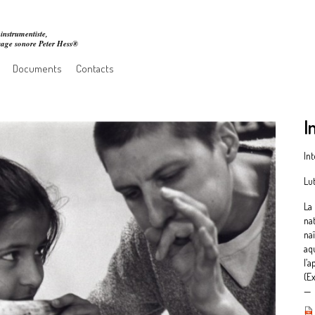
instrumentiste,
ssage sonore Peter Hess®
Documents
Contacts
I
In
Lu
La
nat
na
aq
l’a
(E
—