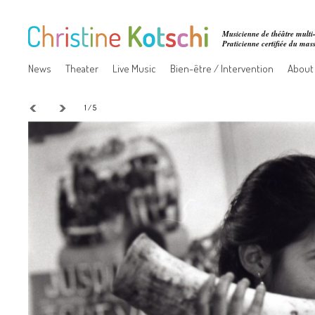
Musicienne de théâtre multi-
Praticienne certifiée du ma
News
Theater
Live Music
Bien-être / Intervention
About
1 / 5