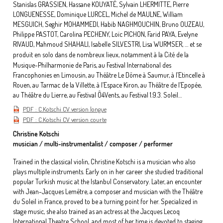
Stanislas GRASSIEN, Hassane KOUYATÉ, Sylvain LHERMITTE, Pierre
LONGUENESSE, Dominique LURCEL, Michel de MAULNE, William
MESGUICH, Seghir MOHAMMEDI, Habib NAGHMOUCHIN, Bruno OUZEAU,
Philippe PASTOT, Carolina PECHENY, Loïc PICHON, Farid PAYA, Evelyne
RIVAUD, Mahmoud SHAHALI, Isabelle SILVESTRI, Lisa WURMSER, … et se
produit en solo dans de nombreux lieux, notamment
à la Cité de la
Musique-
Philharmonie de Paris,
au Festival International des
Francophonies en Limousin, au Théâtre Le Dôme à Saumur, à l’Etincelle à
Rouen, au Tarmac de la Villette,
à l’Espace Kiron, au Théâtre de l’Epopée,
au Théâtre du Lierre, au Festival Ô4Vents, au Festival 1.9.3. Soleil…
PDF : C.Kotschi CV version longue
PDF : C.Kotschi CV version courte
Christine Kotschi
musician / multi-instrumentalist / composer / performer
Trained in the classical violin, Christine Kotschi is a musician who also
plays multiple instruments. Early on in her career she studied traditional
popular Turkish music at the Istanbul Conservatory. Later, an encounter
with Jean-Jacques Lemêtre, a composer and musician with the Théâtre
du Soleil in France, proved to be a turning point for her. Specialized in
stage music, she also trained as an actress at the Jacques Lecoq
International Theatre School, and most of her time is devoted to staging