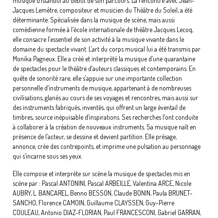
musique d’Istanbul au début de son parcours. La rencontre avec Jean-
Jacques Lemêtre, compositeur et musicien du Théâtre du Soleil, a été
déterminante. Spécialisée dans la musique de scène, mais aussi
comédienne formée à l’école internationale de théâtre Jacques Lecoq,
elle consacre l’essentiel de son activité à la musique vivante dans le
domaine du spectacle vivant. L’art du corps musical lui a été transmis par
Monika Pagneux. Elle a créé et interprété la musique d’une quarantaine
de spectacles pour le théâtre d’auteurs classiques et contemporains. En
quête de sonorité rare, elle s’appuie sur une importante collection
personnelle d’instruments de musique, appartenant à de nombreuses
civilisations, glanés au cours de ses voyages et rencontres, mais aussi sur
des instruments fabriqués, inventés, qui offrent un large éventail de
timbres, source inépuisable d’inspirations. Ses recherches l’ont conduite
à collaborer à la création de nouveaux instruments. Sa musique naît en
présence de l’acteur, se dessine et devient partition. Elle présage,
annonce, crée des contrepoints, et imprime une pulsation au personnage
qui s’incarne sous ses yeux.
Elle compose et interprète sur scène la musique de spectacles mis en
scène par : Pascal ANTONINI, Pascal ARBEILLE, Valentina ARCE, Nicole
AUBRY, L. BANCAREL, Benno BESSON, Claude BONIN, Paula BRUNET-
SANCHO, Florence CAMOIN, Guillaume CLAYSSEN, Guy-Pierre
COULEAU, Antonio DIAZ-FLORIAN, Paul FRANCESCONI, Gabriel GARRAN,