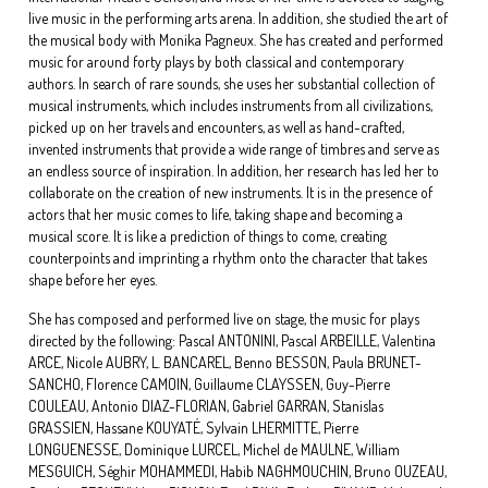
live music in the performing arts arena. In addition, she studied the art of
the musical body with Monika Pagneux. She has created and performed
music for around forty plays by both classical and contemporary
authors. In search of rare sounds, she uses her substantial collection of
musical instruments, which includes instruments from all civilizations,
picked up on her travels and encounters, as well as hand-crafted,
invented instruments that provide a wide range of timbres and serve as
an endless source of inspiration. In addition, her research has led her to
collaborate on the creation of new instruments. It is in the presence of
actors that her music comes to life, taking shape and becoming a
musical score. It is like a prediction of things to come, creating
counterpoints and imprinting a rhythm onto the character that takes
shape before her eyes.
She has composed and performed live on stage, the music for plays
directed by the following: Pascal ANTONINI, Pascal ARBEILLE, Valentina
ARCE, Nicole AUBRY, L. BANCAREL, Benno BESSON, Paula BRUNET-
SANCHO, Florence CAMOIN, Guillaume CLAYSSEN, Guy-Pierre
COULEAU, Antonio DIAZ-FLORIAN, Gabriel GARRAN, Stanislas
GRASSIEN, Hassane KOUYATÉ, Sylvain LHERMITTE, Pierre
LONGUENESSE, Dominique LURCEL, Michel de MAULNE, William
MESGUICH, Séghir MOHAMMEDI, Habib NAGHMOUCHIN, Bruno OUZEAU,