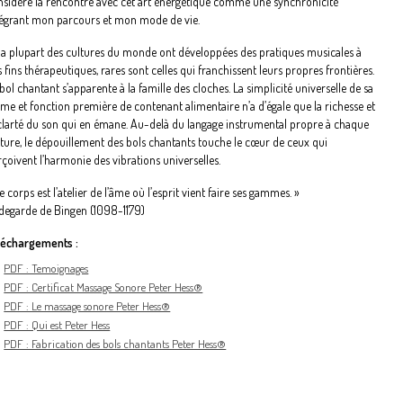
nsidère la rencontre avec cet art énergétique comme une synchronicité
tégrant mon parcours et mon mode de vie.
 la plupart des cultures du monde ont développées des pratiques musicales à
 fins thérapeutiques, rares sont celles qui franchissent leurs propres frontières.
bol chantant s’apparente à la famille des cloches. La simplicité universelle de sa
rme et fonction première de contenant alimentaire n’a d’égale que la richesse et
 clarté du son qui en émane. Au-delà du langage instrumental propre à chaque
lture, le dépouillement des bols chantants touche le cœur de ceux qui
çoivent l’harmonie des vibrations universelles.
e corps est l’atelier de l’âme où l’esprit vient faire ses gammes. »
ldegarde de Bingen (1098-1179)
léchargements :
PDF : Temoignages
PDF : Certificat Massage Sonore Peter Hess®
PDF : Le massage sonore Peter Hess®
PDF : Qui est Peter Hess
PDF : Fabrication des bols chantants Peter Hess®