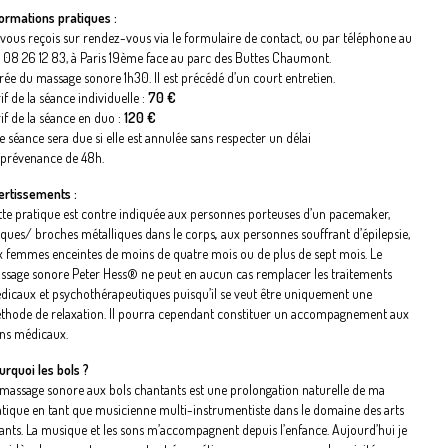
formations pratiques :
 vous reçois sur rendez-vous via le formulaire de contact, ou par téléphone au
 08 26 12 83, à Paris 19
ème
face au parc des Buttes Chaumont.
rée du massage sonore 1h30. Il est précédé d’un court entretien.
if de la séance individuelle :
70 €
if de la séance en duo :
120 €
 séance sera due si elle est annulée sans respecter un délai
 prévenance de 48h.
ertissements :
tte pratique est contre indiquée aux personnes porteuses d’un pacemaker,
aques/ broches métalliques dans le corps
,
aux personnes souffrant d’épilepsie,
x femmes enceintes de moins de quatre mois ou de plus de sept mois. Le
ssage sonore
Peter Hess®
ne peut en aucun cas remplacer les traitements
dicaux et psychothérapeutiques puisqu’il se veut être uniquement une
thode de relaxation. Il pourra cependant constituer un accompagnement aux
ins médicaux.
urquoi les bols ?
 massage sonore aux bols chantants est une prolongation naturelle de ma
atique en tant que musicienne multi-instrumentiste dans le domaine des arts
vants. La musique et les sons m’accompagnent depuis l’enfance. Aujourd’hui je