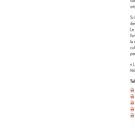
co
in
Si
des
Le 
fo
la
cu
per
« L
Hi
Té