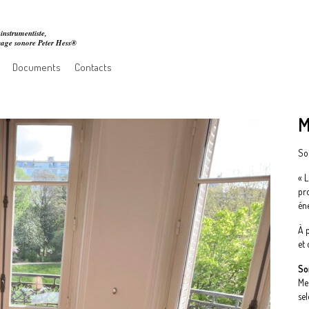
instrumentiste,
ssage sonore Peter Hess®
Documents
Contacts
M
Soi
«
L
pro
éne
À 
et 
So
Me
se