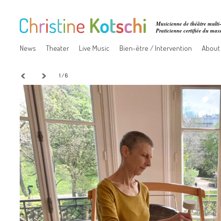
Musicienne de théâtre multi-
Praticienne certifiée du ma
News
Theater
Live Music
Bien-être / Intervention
About
1 / 6