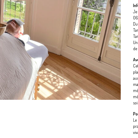
In
Je
06
Du
Tar
Tar
Une
de
Av
Ce
pl
au
ma
mé
mé
so
Po
Le
pr
vi