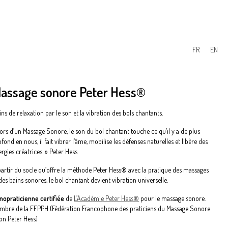
FR
EN
assage sonore Peter Hess®
ns de relaxation par le son et la vibration des bols chantants.
ors d’un Massage Sonore, le son du bol chantant touche ce qu’il y a de plus
fond en nous, il fait vibrer l’âme, mobilise les défenses naturelles et libère des
rgies créatrices
. »
Peter Hess
partir du socle qu’offre la méthode
Peter Hess
® avec la pratique des massages
des bains sonores, le bol chantant devient vibration universelle.
nopraticienne certifiée
de
L’Académie Peter Hess®
pour le massage sonore.
mbre de la FFPPH (Fédération Francophone des praticiens du Massage Sonore
lon Peter Hess)